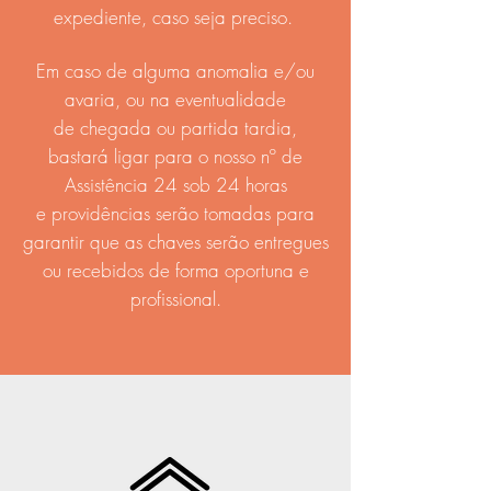
expediente, caso seja preciso.
Em caso de alguma anomalia e/ou
avaria, ou na eventualidade
de chegada ou partida tardia,
bastará ligar para o nosso nº de
Assistência 24 sob 24 horas
e providências serão tomadas para
garantir que as chaves serão entregues
ou recebidos de forma oportuna e
profissional.