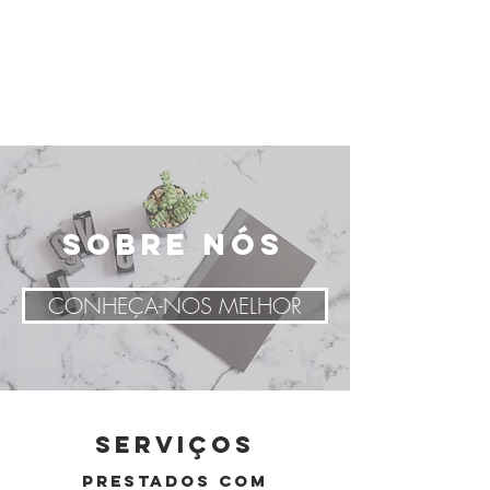
TERMS AND CONDITIONS
HOME
BOOK ONLINE
DESTINOS
QUEM SOMOS
CONTATOS
SOBRE NÓS
CONHEÇA-NOS MELHOR
SERVIÇOS
prestados com