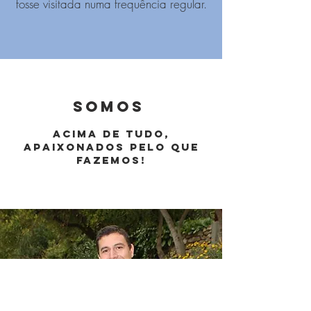
fosse visitada numa frequência regular.
SOMOS
ACIMA DE TUDO,
APAIXONADOS PELO QUE
FAZEMOS!
falar dos
Somos o ponto de encontro entre os
serviços
que procuram um espaço de
alojamento para os seus momentos